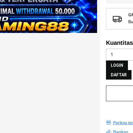
tuk Lihat Detail
G
Bu
Kuantitas
LOGIN
DAFTAR
Periksa ke
Bagikan