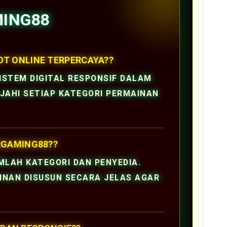
ING88
OT ONLINE TERPERCAYA??
ISTEM DIGITAL RESPONSIF DALAM
AHI SETIAP KATEGORI PERMAINAN
RGAMING88??
MLAH KATEGORI DAN PENYEDIA.
AINAN DISUSUN SECARA JELAS AGAR