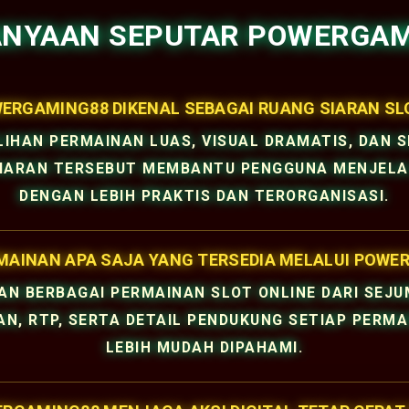
ANYAAN SEPUTAR POWERGAM
RGAMING88 DIKENAL SEBAGAI RUANG SIARAN SL
HAN PERMAINAN LUAS, VISUAL DRAMATIS, DAN S
SIARAN TERSEBUT MEMBANTU PENGGUNA MENJELAJ
DENGAN LEBIH PRAKTIS DAN TERORGANISASI.
RMAINAN APA SAJA YANG TERSEDIA MELALUI POWE
 BERBAGAI PERMAINAN SLOT ONLINE DARI SEJU
AN, RTP, SERTA DETAIL PENDUKUNG SETIAP PERM
LEBIH MUDAH DIPAHAMI.