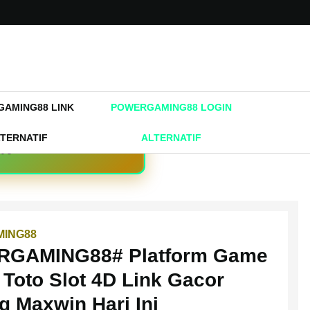
GAMING88 LINK
POWERGAMING88 DAFTAR
INDONESIA
AMING88 LINK
POWERGAMING88 LOGIN
TERNATIF
ALTERNATIF
IN
ING88
GAMING88# Platform Game
 Toto Slot 4D Link Gacor
 Maxwin Hari Ini