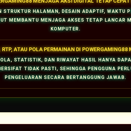
RGAMING88 MENJAGA AKSI DIGITAL TETAP CEPAT 
STRUKTUR HALAMAN, DESAIN ADAPTIF, WAKTU 
BUT MEMBANTU MENJAGA AKSES TETAP LANCAR ME
KOMPUTER.
, RTP, ATAU POLA PERMAINAN DI POWERGAMING8
 POLA, STATISTIK, DAN RIWAYAT HASIL HANYA DAP
BERSIFAT TIDAK PASTI, SEHINGGA PENGGUNA PE
PENGELUARAN SECARA BERTANGGUNG JAWAB.