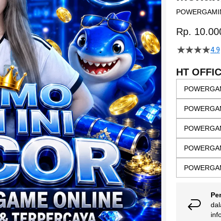
POWERGAMIN
Rp. 10.00
4.9
4.5
dari
5
HT OFFIC
bintang,
nilai
POWERGA
rating
rata-
rata.
POWERGAM
Read
13
POWERGAM
Reviews.
Tautan
halaman
POWERGAM
yang
sama.
POWERGAM
Pe
dal
inf