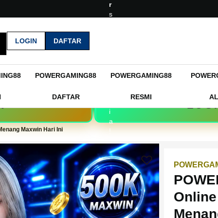
r
s
e
| Daftar
POWERGAMING88
POWERGAMING88 LOGIN
POWER
-
LOGIN
DAFTAR
I
n
d
o
ING88
POWERGAMING88
POWERGAMING88
POWERG
n
e
N
DAFTAR
RESMI
AL
s
R
LOG
i
a
enang Maxwin Hari Ini
!
POWERGAM
POWER
Online
Menang