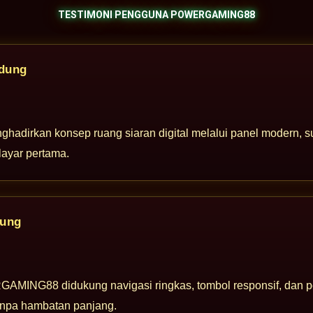
TESTIMONI PENGGUNA POWERGAMING88
ndung
rkan konsep ruang siaran digital melalui panel modern, su
layar pertama.
dung
MING88 didukung navigasi ringkas, tombol responsif, dan p
anpa hambatan panjang.