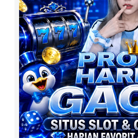
gallery