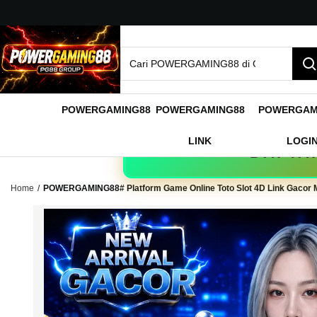
Masuk 
CARI
POWERGAMING88
POWERGAMING88
POWERGAM
LINK
LOGI
DAFTA
Home
POWERGAMING88# Platform Game Online Toto Slot 4D Link Gacor M
Skip
to
the
end
of
the
images